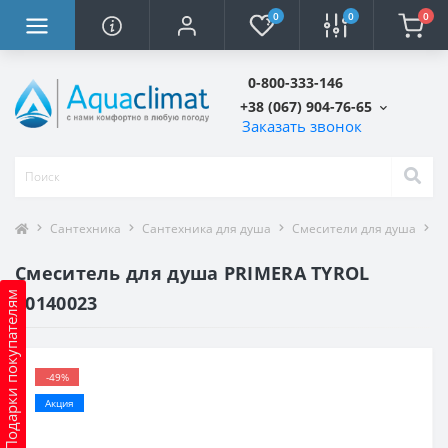
0
0
0
0-800-333-146
+38 (067) 904-76-65
Заказать звонок
Сантехника
Сантехника для душа
Смесители для душа
С
Смеситель для душа PRIMERA TYROL
Подарки покупателям
10140023
-49%
Акция