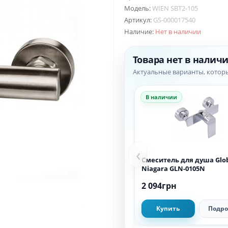
Модель:
WIEN SBT2-105
Артикул:
GS-000017540
Наличие:
Нет в наличии
Товара нет в налич
Актуальные варианты, котор
В наличии
‹
Смеситель для душа Glo
Niagara GLN-0105N
2 094грн
Купить
Подро