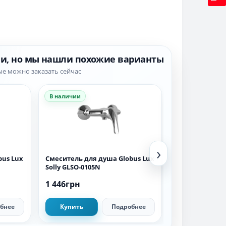
ии, но мы нашли похожие варианты
ые можно заказать сейчас
В наличии
В наличии
›
bus Lux
Смеситель для душа Globus Lux
Смеситель для
Solly GLSO-0105N
Milano GLM-10
1 446грн
2 115грн
бнее
Купить
Подробнее
Купить