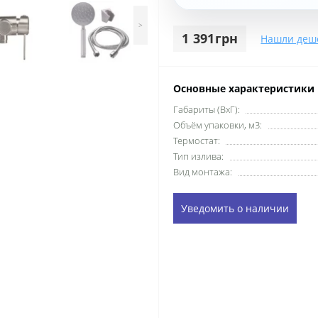
>
1 391грн
Нашли деш
Основные характеристики
Габариты (ВхГ):
Объём упаковки, м3:
Термостат:
Тип излива:
Вид монтажа:
Уведомить о наличии