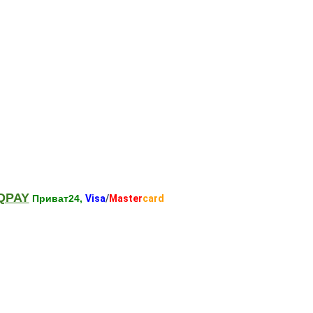
QPAY
Приват24,
Visa
/
Master
card