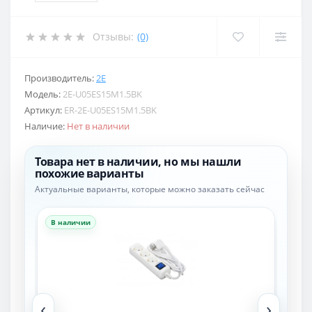
Отзывы:
(0)
Производитель:
2E
Модель:
2E-U05ES15M1.5BK
Артикул:
ER-2E-U05ES15M1.5BK
Наличие:
Нет в наличии
Товара нет в наличии, но мы нашли
похожие варианты
Актуальные варианты, которые можно заказать сейчас
В наличии
В н
‹
›