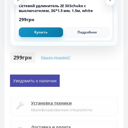
Сетевой удлинитель 2E 3XSchuko с
Сет
выключателем, 3G*1.5 мм, 1.5м, white
1.5м
299грн
149
Купить
Подробнее
299грн
Нашли дешевле?
Уведомить о наличии
Установка техники
Квалифицированные специалисты
Доставка и оплата