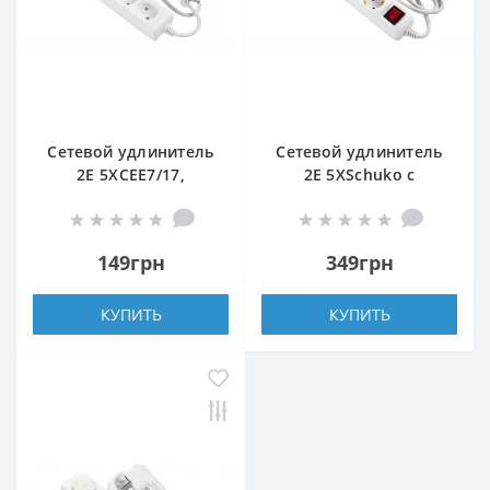
Сетевой удлинитель
Сетевой удлинитель
2E 5XCEE7/17,
2E 5XSchuko с
2G*1.0мм, 1.5м, white
выключателем,
3G*1.5мм, 1.5м, white
149грн
349грн
КУПИТЬ
КУПИТЬ