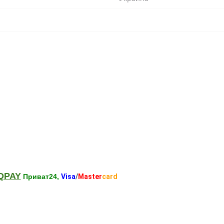
QPAY
Приват24,
Visa
/
Master
card