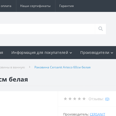
 оплата
Наши сертификаты
Гарантия
ая
Информация для покупателей
Производители
овины в ванную
Раковина Cersanit Arteco 60см белая
0см белая
Отзывы:
(0)
Производитель:
CERSANIT