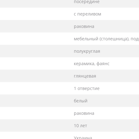
посередине
с переливом
раковина
мебельный (столешница), по
полукруглая
керамика, фаянс
глянцевая
1 отверстие
белый
раковина
10 лет
Украина