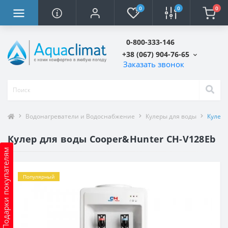
0
0
0
0-800-333-146
+38 (067) 904-76-65
Заказать звонок
Водонагреватели и Водоснабжение
Кулеры для воды
Кулер 
Кулер для воды Cooper&Hunter CH-V128Eb
Подарки покупателям
Популярный