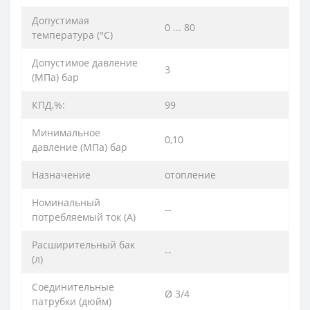
Допустимая
0 ... 80
температура (°C)
Допустимое давление
3
(МПа) бар
КПД,%:
99
Минимальное
0,10
давление (МПа) бар
Назначение
отопление
Номинальный
--
потребляемый ток (A)
Расширительный бак
--
(л)
Соединительные
Ø 3/4
патрубки (дюйм)