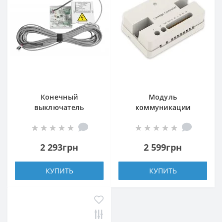
Конечный
Модуль
выключатель
коммуникации
Cooper&Hunter MK03
Cooper&Hunter LE60-
24/H1
2 293грн
2 599грн
КУПИТЬ
КУПИТЬ