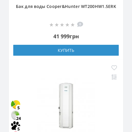
Бак для воды Cooper&Hunter WT200HW1.5ERK
0
41 999грн
КУПИТЬ
5
24
5