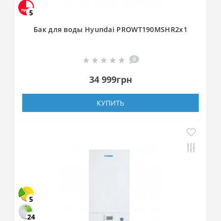
5
Бак для воды Hyundai PROWT190MSHR2х1
0
34 999грн
КУПИТЬ
5
24