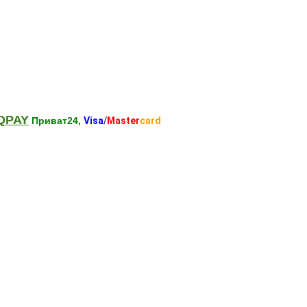
QPAY
Приват24,
Visa
/
Master
card