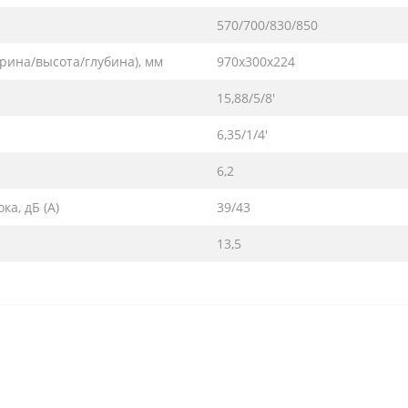
570/700/830/850
рина/высота/глубина), мм
970х300х224
15,88/5/8'
6,35/1/4'
6,2
а, дБ (А)
39/43
13,5