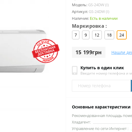
Модель:
GS-24DW (I)
Артикул:
GS-24DW (I)
Наличие:
Есть в наличии
Маркировка :
7
9
12
18
24
15 199грн
Нашли де
Купить в один клик
Введите номер телефона и 
Основные характеристики
Рекомендованная площадь помещ
Хладагент:
Управление по сети Интернет :