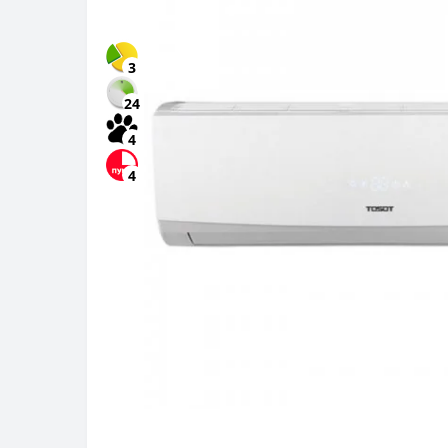
3
24
4
4