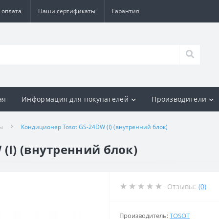
 оплата
Наши сертификаты
Гарантия
ая
Информация для покупателей
Производители
ы
Кондиционер Tosot GS-24DW (I) (внутренний блок)
(I) (внутренний блок)
Отзывы:
(0)
Производитель:
TOSOT