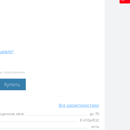
шевле?
мы перезвоним
Купить
Все характеристики
енния, кв.м:
до 70
R 410a/R32
есть