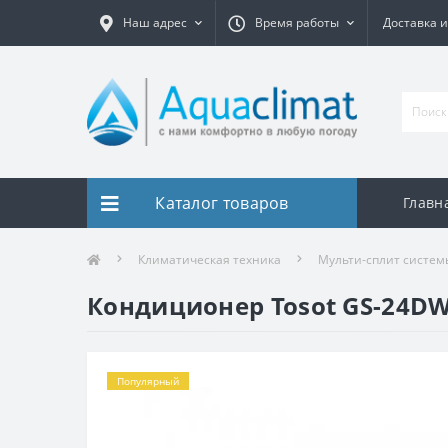
Наш адрес
Время работы
Доставка и
Каталог товаров
Главн
Климатическая техника
Мульти-сплит систем
Кондиционер Tosot GS-24DW 
Популярный