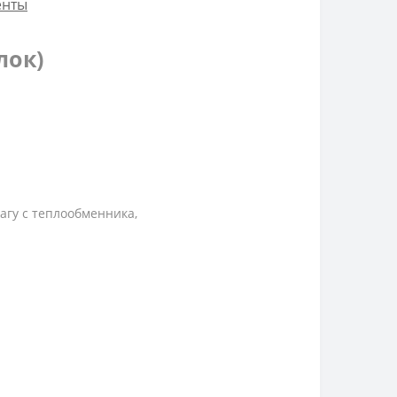
енты
лок)
агу с теплообменника,