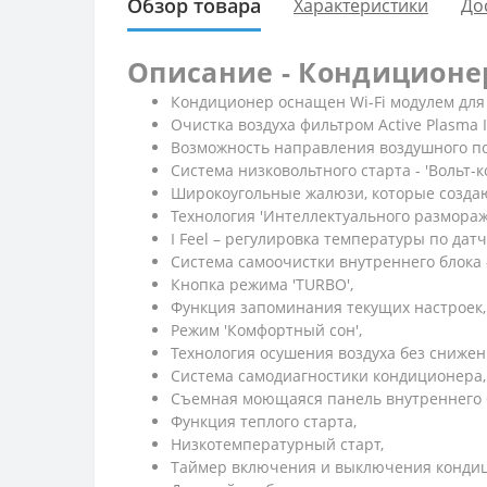
Обзор товара
Характеристики
До
Описание - Кондиционер 
Кондиционер оснащен Wi-Fi модулем для
Очистка воздуха фильтром Active Plasma 
Возможность направления воздушного по
Система низковольтного старта - 'Вольт-к
Широкоугольные жалюзи, которые создаю
Технология 'Интеллектуального размораж
I Feel – регулировка температуры по дат
Система самоочистки внутреннего блока
Кнопка режима 'TURBO',
Функция запоминания текущих настроек,
Режим 'Комфортный сон',
Технология осушения воздуха без сниже
Система самодиагностики кондиционера,
Съемная моющаяся панель внутреннего 
Функция теплого старта,
Низкотемпературный старт,
Таймер включения и выключения конди