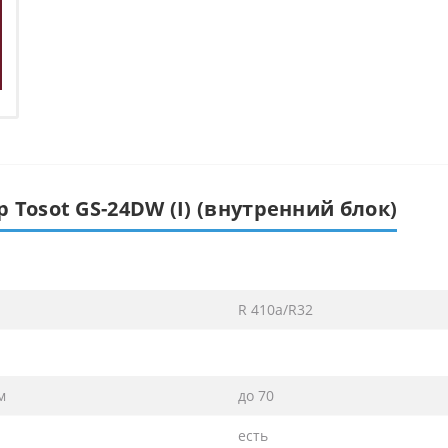
Tosot GS-24DW (I) (внутренний блок)
R 410a/R32
м
до 70
есть