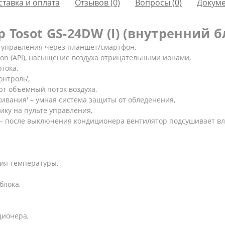
ставка и оплата
Отзывов (0)
Вопросы
(0)
Докум
Tosot GS-24DW (I) (внутренний б
 управления через планшет/смартфон,
Ion (API), насыщение воздуха отрицательными ионами,
тока,
онтроль',
т объемный поток воздуха,
ивания' – умная система защиты от обледенения,
чику на пульте управления,
 – после выключения кондиционера вентилятор подсушивает вл
ния температуры,
блока,
ционера,