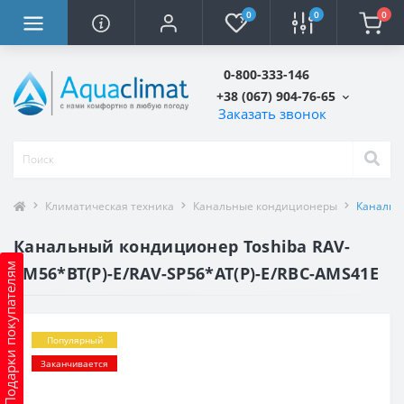
0
0
0
0-800-333-146
+38 (067) 904-76-65
Заказать звонок
Климатическая техника
Канальные кондиционеры
Канальны
Канальный кондиционер Toshiba RAV-
Подарки покупателям
SM56*BT(P)-E/RAV-SP56*AT(P)-E/RBC-AMS41E
Популярный
Заканчивается