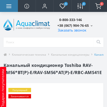
0
0
0
0-800-333-146
+38 (067) 904-76-65
Заказать звонок
Климатическая техника
Канальные кондиционеры
Канальн
Канальный кондиционер Toshiba RAV-
Подарки покупателям
SM56*BT(P)-E/RAV-SM56*AT(P)-E/RBC-AMS41E
Популярный
Заканчивается