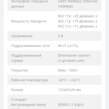
Интерфейс передачи
UART 9600bps; Ethernet
данных
100Mbps
802.11b: +20 дБм(макс.);
Мощность передачи
802.11g: +18 дБм(макс.);
802.11n: +15 дБм(макс.)
Напряжение
5 В
Поддерживаемые сети
Wi-Fi 2,4 ГГц
Поддерживаемый
ShineServer (server-
сервер
cn.growatt.com)
Покрытие
Макс. 100m
Рабочая температура
-20°C ~ +65°C
Размер
125x65x20 мм
Стандарт
беспроводной связи
IEE802.11 b/g/n.