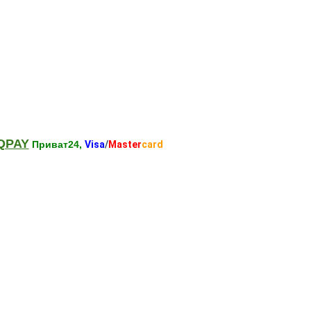
QPAY
Приват24,
Visa
/
Master
card