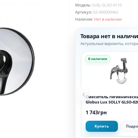
Модель:
Solly GLSO-0110
Артикул:
GS-000009462
Наличие:
Нет в наличии
Товара нет в налич
Актуальные варианты, котор
В наличии
‹
Смеситель гигиеническ
Globus Lux SOLLY GLSO-0
1 743грн
Купить
Подро