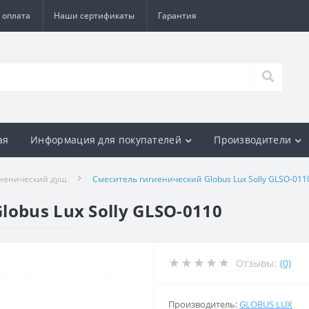
 оплата
Наши сертификаты
Гарантия
ая
Информация для покупателей
Производители
иенический душ
Смеситель гигиенический Globus Lux Solly GLSO-011
obus Lux Solly GLSO-0110
Отзывы:
(0)
Производитель:
GLOBUS LUX