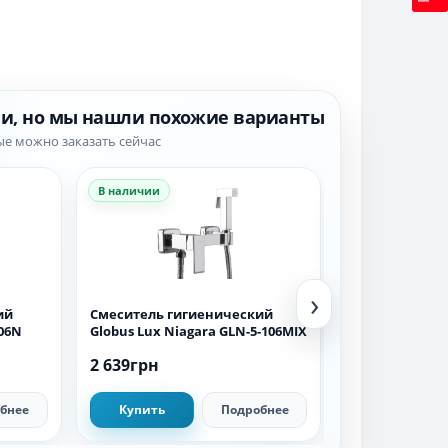
ии, но мы нашли похожие варианты
ые можно заказать сейчас
В наличии
В наличии
›
ий
Смеситель гигиенический
Смеситель ги
206N
Globus Lux Niagara GLN-5-106MIX
Globus Lux Nia
2 639грн
2 774грн
бнее
Купить
Подробнее
Купить