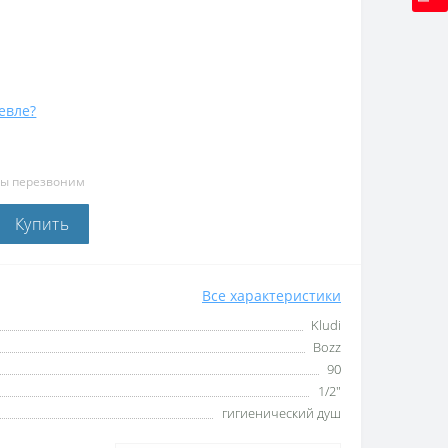
евле?
мы перезвоним
Купить
Все характеристики
Kludi
Bozz
90
1/2"
гигиенический душ