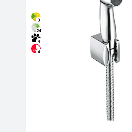
3
24
4
4