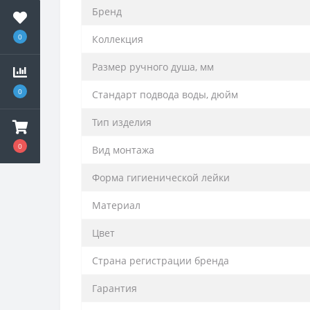
Бренд
0
Коллекция
Размер ручного душа, мм
0
Стандарт подвода воды, дюйм
Тип изделия
0
Вид монтажа
Форма гигиенической лейки
Материал
Цвет
Страна регистрации бренда
Гарантия