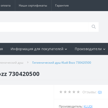
 оплата
Наши сертификаты
Гарантия
ая
Информация для покупателей
Производители
иенический душ
Гигиенический душ Kludi Bozz 730420500
zz 730420500
Отзывы:
(0)
Производитель:
KLUDI