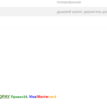
полированная
душевой шланг, держатель дл
QPAY
Приват24,
Visa
/
Master
card