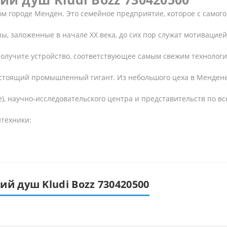
ом городе Менден. Это семейное предприятие, которое с самог
, заложенные в начале ХХ века, до сих пор служат мотивацие
получите устройство, соответствующее самым свежим технолог
астоящий промышленный гигант. Из небольшого цеха в Мендене
е), научно-исследовательского центра и представительств по 
нтехники:
й душ Kludi Bozz 730420500