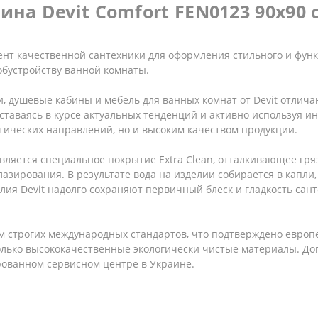
ина Devit Comfort FEN0123 90х90
нт качественной сантехники для оформления стильного и функ
обустройству ванной комнаты.
и, душевые кабины и мебель для ванных комнат от Devit отлич
таваясь в курсе актуальных тенденций и активно используя ин
тических направлений, но и высоким качеством продукции.
ляется специальное покрытие Extra Clean, отталкивающее гря
азирования. В результате вода на изделии собирается в капли, 
делия Devit надолго сохраняют первичный блеск и гладкость сан
 строгих международных стандартов, что подтверждено европе
только высококачественные экологически чистые материалы. 
рованном сервисном центре в Украине.