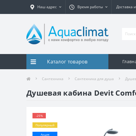
Наш адрес
Время работы
Доставка и
Каталог товаров
Главн
Сантехника
Сантехника для душа
Душе
Душевая кабина Devit Comf
-25%
Популярный
Акция