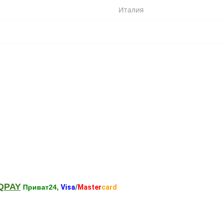
Италия
QPAY
Приват24,
Visa
/
Master
card