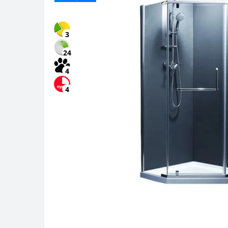
3
24
4
4