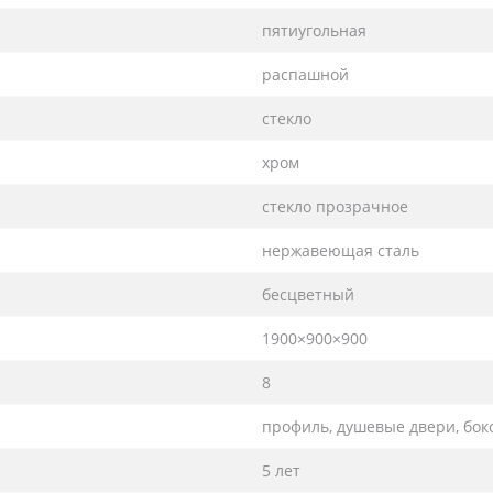
пятиугольная
распашной
стекло
хром
стекло прозрачное
нержавеющая сталь
бесцветный
1900×900×900
8
профиль, душевые двери, боко
5 лет