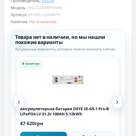
Производитель:
EATON
Модель:
HRL12200WFR(M6)
Артикул:
ER-HRL12200WFR
Наличие:
Нет в наличии
Товара нет в наличии, но мы нашли
похожие варианты
Актуальные варианты, которые можно заказать сейчас
В наличии
В н
‹
›
h
Аккумуляторная батарея DEYE SE-G5.1 Pro-B
Акк
LiFePO4 LV 51.2v 100AH 5.12kWh
(LFP
47 620грн
48 