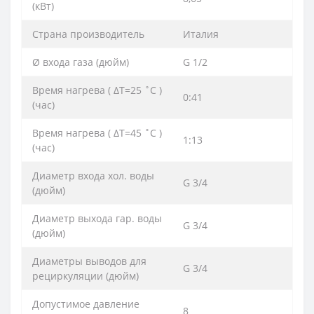
(кВт)
Страна производитель
Италия
Ø входа газа (дюйм)
G 1/2
Время нагрева ( ΔТ=25 ˚С )
0:41
(час)
Время нагрева ( ΔТ=45 ˚С )
1:13
(час)
Диаметр входа хол. воды
G 3/4
(дюйм)
Диаметр выхода гар. воды
G 3/4
(дюйм)
Диаметры выводов для
G 3/4
рециркуляции (дюйм)
Допустимое давление
8