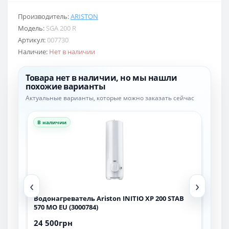
Производитель:
ARISTON
Модель:
SGA 200 R
Артикул:
007730
Наличие:
Нет в наличии
Товара нет в наличии, но мы нашли
похожие варианты
Актуальные варианты, которые можно заказать сейчас
В наличии
В н
‹
›
ston
Водонагреватель Ariston INITIO XP 200 STAB
Вод
570 MO EU (3000784)
MO 
24 500грн
20 