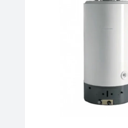
В наличии
Водонагреватель косвенного
нагрева Ariston BCH CD1 120 ARI
- EU
41 317грн
Купить
Подробнее