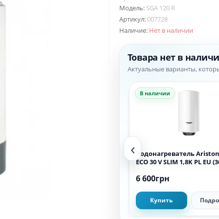
Модель:
SGA 120 R
Артикул:
007728
Наличие:
Нет в наличии
Товара нет в налич
Актуальные варианты, котор
В наличии
В наличии
‹
Водонагреватель Ariston
Водонагреватель Ariston PRO
QUADRIS 120 WIFI FR EU (3060883)
ECO 30 V SLIM 1,8K PL EU (3
34 900грн
6 600грн
Купить
Подробнее
Купить
Подро