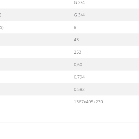
G 3/4
)
G 3/4
р)
8
43
253
0,60
0,794
0,582
1367х495х230