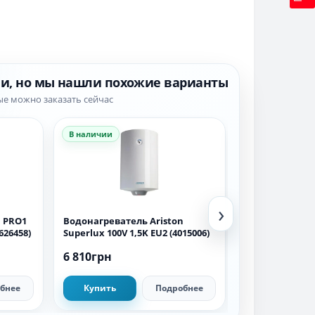
ии, но мы нашли похожие варианты
ые можно заказать сейчас
В наличии
В наличии
›
1
Водонагреватель Ariston
Водонагревате
626458)
Superlux 100V 1,5K EU2 (4015006)
Superlux 80V 1,
6 810грн
6 410грн
бнее
Купить
Подробнее
Купить