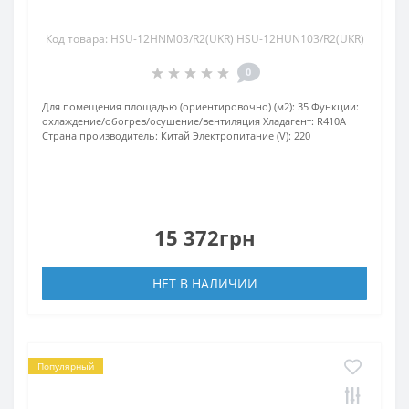
Код товара: HSU-12HNM03/R2(UKR) HSU-12HUN103/R2(UKR)
0
Для помещения площадью (ориентировочно) (м2):
35
Функции:
охлаждение/обогрев/осушение/вентиляция
Хладагент:
R410А
Страна производитель:
Китай
Электропитание (V):
220
15 372грн
НЕТ В НАЛИЧИИ
Популярный