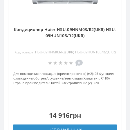
Кондиционер Haier HSU-09HNM03/R2(UKR) HSU-
09HUN103/R2(UKR)
Код товара: HSU-09HNM03/R2(UKR) HSU-09HUN103/R2(UKR)
0
Для помещения площадью (ориентировочно) (м2):
25
Функции:
охлаждение/обогрев/осушение/вентиляция
Хладагент:
R410А
Страна производитель:
Китай
Электропитание (V):
220
14 916грн
НЕТ В НАЛИЧИИ