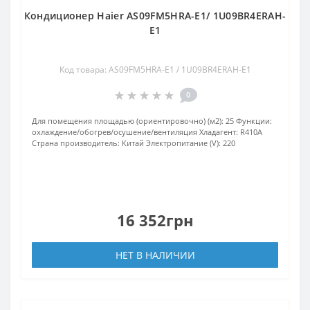
Кондиционер Haier AS09FM5HRA-E1/ 1U09BR4ERAH-
E1
Код товара: AS09FM5HRA-E1 / 1U09BR4ERAH-E1
0
Для помещения площадью (ориентировочно) (м2):
25
Функции:
охлаждение/обогрев/осушение/вентиляция
Хладагент:
R410А
Страна производитель:
Китай
Электропитание (V):
220
16 352грн
НЕТ В НАЛИЧИИ