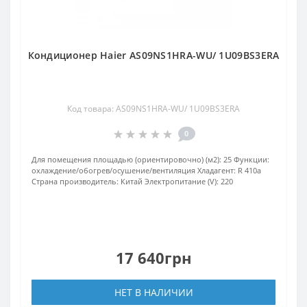
Кондиционер Haier AS09NS1HRA-WU/ 1U09BS3ERA
Код товара: AS09NS1HRA-WU/ 1U09BS3ERA
0
Для помещения площадью (ориентировочно) (м2):
25
Функции:
охлаждение/обогрев/осушение/вентиляция
Хладагент:
R 410a
Страна производитель:
Китай
Электропитание (V):
220
17 640грн
НЕТ В НАЛИЧИИ