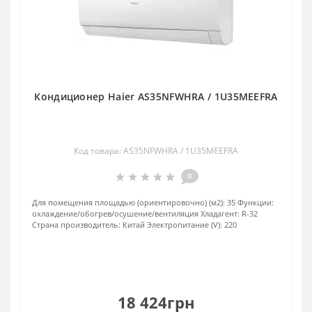
Кондиционер Haier AS35NFWHRA / 1U35MEEFRA
Код товара: AS35NFWHRA / 1U35MEEFRA
0
Для помещения площадью (ориентировочно) (м2):
35
Функции:
охлаждение/обогрев/осушение/вентиляция
Хладагент:
R-32
Страна производитель:
Китай
Электропитание (V):
220
18 424грн