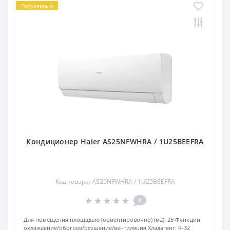
Популярный
Кондиционер Haier AS25NFWHRA / 1U25BEEFRA
Код товара: AS25NFWHRA / 1U25BEEFRA
0
Для помещения площадью (ориентировочно) (м2):
25
Функции:
охлаждение/обогрев/осушение/вентиляция
Хладагент:
R-32