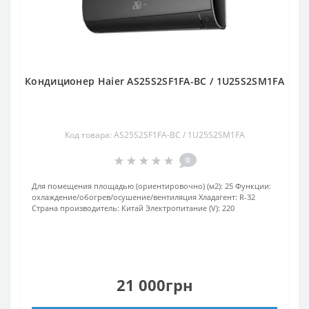
Кондиционер Haier AS25S2SF1FA-BC / 1U25S2SM1FA
Код товара: AS25S2SF1FA-BC / 1U25S2SM1FA
0
Для помещения площадью (ориентировочно) (м2):
25
Функции:
охлаждение/обогрев/осушение/вентиляция
Хладагент:
R-32
Страна производитель:
Китай
Электропитание (V):
220
21 000грн