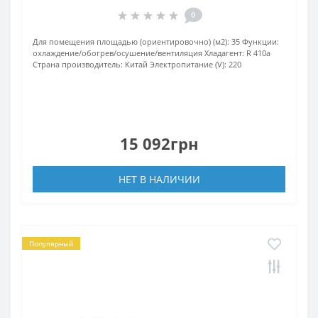
0
Для помещения площадью (ориентировочно) (м2):
35
Функции:
охлаждение/обогрев/осушение/вентиляция
Хладагент:
R 410a
Страна производитель:
Китай
Электропитание (V):
220
15 092грн
НЕТ В НАЛИЧИИ
Популярный