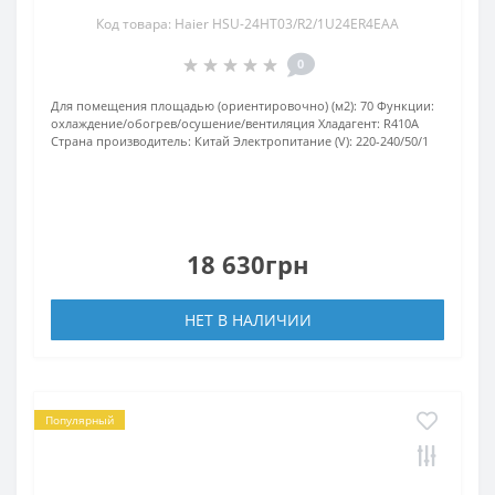
Код товара: Haier HSU-24HT03/R2/1U24ER4EAA
0
Для помещения площадью (ориентировочно) (м2):
70
Функции:
охлаждение/обогрев/осушение/вентиляция
Хладагент:
R410А
Страна производитель:
Китай
Электропитание (V):
220-240/50/1
18 630грн
НЕТ В НАЛИЧИИ
Популярный