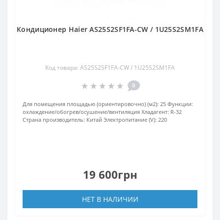
Кондиционер Haier AS25S2SF1FA-CW / 1U25S2SM1FA
Код товара: AS25S2SF1FA-CW / 1U25S2SM1FA
0
Для помещения площадью (ориентировочно) (м2):
25
Функции:
охлаждение/обогрев/осушение/вентиляция
Хладагент:
R-32
Страна производитель:
Китай
Электропитание (V):
220
19 600грн
НЕТ В НАЛИЧИИ