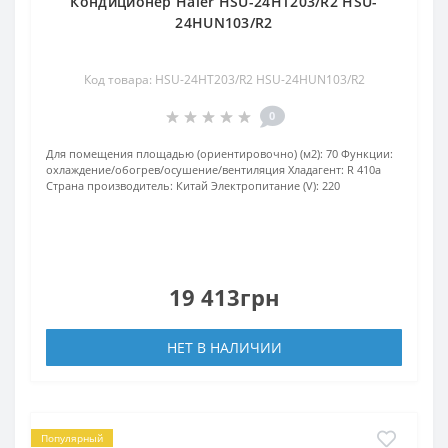
Кондиционер Haier HSU-24HT203/R2 HSU-
24HUN103/R2
Код товара: HSU-24HT203/R2 HSU-24HUN103/R2
0
Для помещения площадью (ориентировочно) (м2):
70
Функции:
охлаждение/обогрев/осушение/вентиляция
Хладагент:
R 410a
Страна производитель:
Китай
Электропитание (V):
220
19 413грн
НЕТ В НАЛИЧИИ
Популярный