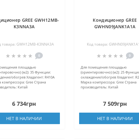
диционер GREE GWH12MB-
Кондиционер GREE
K3NNA3A
GWHN09JANK1A1A
д товара: GWH12MB-K3NNA3A
Код товара: GWHN09JANK1A
0
0
помещения площадью
Для помещения площадью
нтировочно) (м2):
35
Функции:
(ориентировочно) (м2):
25
Функци
дение/обогрев
Хладагент:
R410А
охлаждение/обогрев
Хладагент:
R
 компрессора:
Gree
Страна
Марка компрессора:
Gree
Страна
водитель:
Китай
производитель:
Китай
6 734грн
7 509грн
НЕТ В НАЛИЧИИ
НЕТ В НАЛИЧИИ