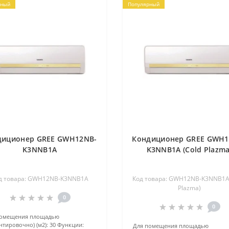
рный
Популярный
диционер GREE GWH12NB-
Кондиционер GREE GWH1
K3NNB1A
K3NNB1A (Cold Plazma
д товара: GWH12NB-K3NNB1A
Код товара: GWH12NB-K3NNB1A 
Plazma)
0
0
помещения площадью
нтировочно) (м2):
30
Функции:
Для помещения площадью