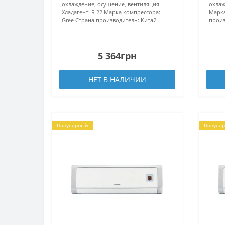
охлаждение, осушение, вентиляция
охлаж
Хладагент:
R 22
Марка компрессора:
Марка
Gree
Страна производитель:
Китай
произ
5 364грн
НЕТ В НАЛИЧИИ
Популярный
Популя