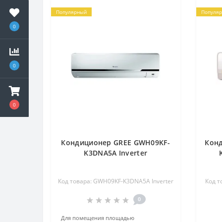
Популярный
Популя
0
0
0
Кондиционер GREE GWH09KF-
Кон
K3DNA5A Inverter
Код товара: GWH09KF-K3DNA5A Inverter
Код 
0
Для помещения площадью