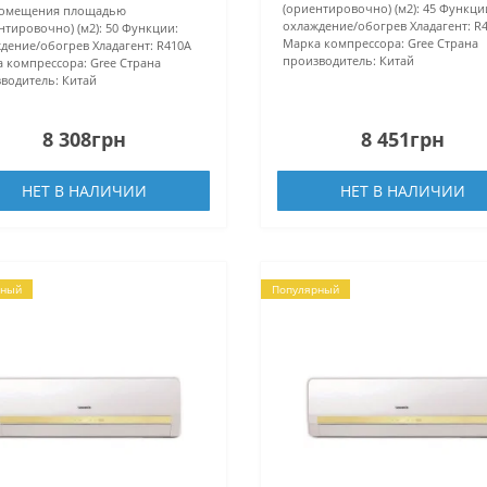
(ориентировочно) (м2):
45
Функци
помещения площадью
охлаждение/обогрев
Хладагент:
R
нтировочно) (м2):
50
Функции:
Марка компрессора:
Gree
Страна
дение/обогрев
Хладагент:
R410А
производитель:
Китай
 компрессора:
Gree
Страна
водитель:
Китай
8 308грн
8 451грн
НЕТ В НАЛИЧИИ
НЕТ В НАЛИЧИИ
рный
Популярный