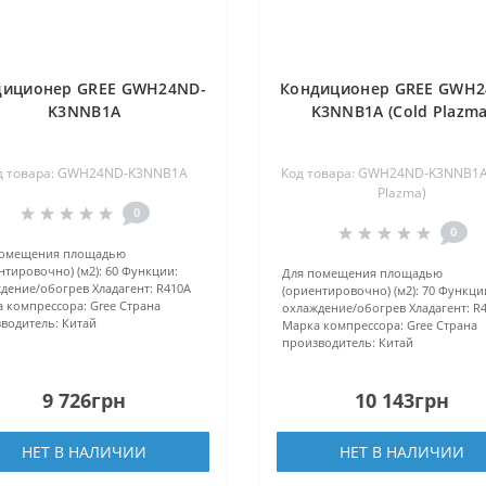
диционер GREE GWH24ND-
Кондиционер GREE GWH2
K3NNB1A
K3NNB1A (Cold Plazma
д товара: GWH24ND-K3NNB1A
Код товара: GWH24ND-K3NNB1A 
Plazma)
0
0
помещения площадью
нтировочно) (м2):
60
Функции:
Для помещения площадью
дение/обогрев
Хладагент:
R410А
(ориентировочно) (м2):
70
Функци
 компрессора:
Gree
Страна
охлаждение/обогрев
Хладагент:
R
водитель:
Китай
Марка компрессора:
Gree
Страна
производитель:
Китай
9 726грн
10 143грн
НЕТ В НАЛИЧИИ
НЕТ В НАЛИЧИИ