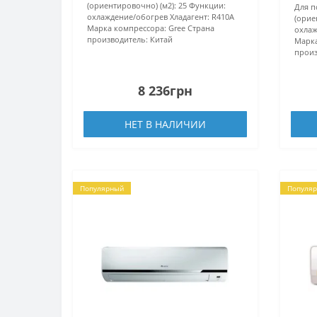
(ориентировочно) (м2):
25
Функции:
Для 
охлаждение/обогрев
Хладагент:
R410А
(орие
Марка компрессора:
Gree
Страна
охлаж
производитель:
Китай
Марка
произ
8 236грн
НЕТ В НАЛИЧИИ
Популярный
Популя