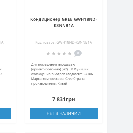
Кондиционер GREE GWH18ND-
K3NNB1A
1A
Код товара: GWH18ND-K3NNB1A
0
Для помещения площадью
и:
(ориентировочно) (м2):
50
Функции:
22
охлаждение/обогрев
Хладагент:
R410А
Марка компрессора:
Gree
Страна
производитель:
Китай
7 831грн
НЕТ В НАЛИЧИИ