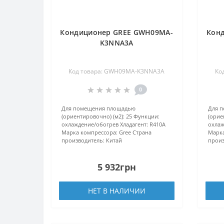
Кондиционер GREE GWH09MA-
Кон
K3NNA3A
Код товара: GWH09MA-K3NNA3A
Ко
0
Для помещения площадью
Для 
(ориентировочно) (м2):
25
Функции:
(орие
охлаждение/обогрев
Хладагент:
R410А
охлаж
Марка компрессора:
Gree
Страна
Марка
производитель:
Китай
произ
5 932грн
НЕТ В НАЛИЧИИ