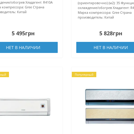
дение/обогрев
Хладагент:
R410А
(ориентировочно) (м2):
35
Функци
 компрессора:
Gree
Страна
охлаждение/обогрев
Хладагент:
R
водитель:
Китай
Марка компрессора:
Gree
Страна
производитель:
Китай
5 495грн
5 828грн
НЕТ В НАЛИЧИИ
НЕТ В НАЛИЧИИ
рный
Популярный