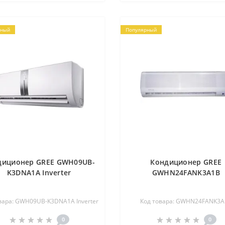
рный
Популярный
диционер GREE GWH09UB-
Кондиционер GREE
K3DNA1A Inverter
GWHN24FANK3A1B
вара: GWH09UB-K3DNA1A Inverter
Код товара: GWHN24FANK3A
0
0