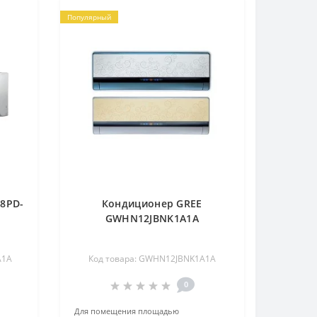
Популярный
8PD-
Кондиционер GREE
GWHN12JBNK1A1A
A1A
Код товара: GWHN12JBNK1A1A
0
Для помещения площадью