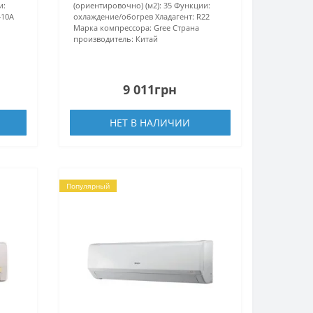
и:
(ориентировочно) (м2):
35
Функции:
410А
охлаждение/обогрев
Хладагент:
R22
Марка компрессора:
Gree
Страна
производитель:
Китай
9 011грн
НЕТ В НАЛИЧИИ
Популярный