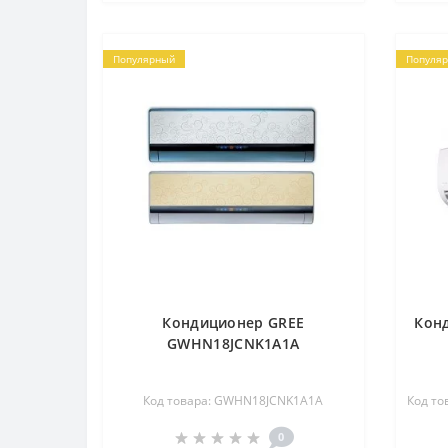
Популярный
Популя
Кондиционер GREE
Кон
GWHN18JCNK1A1A
Код товара: GWHN18JCNK1A1A
Код то
0