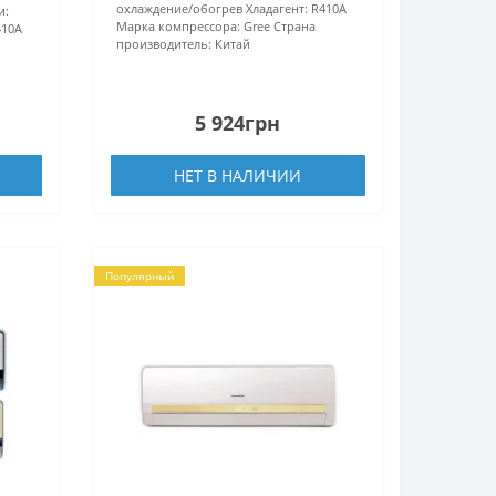
охлаждение/обогрев
Хладагент:
R410А
и:
Марка компрессора:
Gree
Страна
410А
производитель:
Китай
5 924грн
НЕТ В НАЛИЧИИ
Популярный