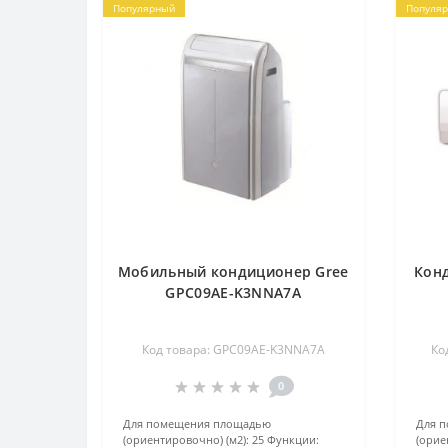
Популярный
Популя
Мобильный кондиционер Gree
Кон
GPC09AE-K3NNA7A
Код товара: GPC09AE-K3NNA7A
Ко
0
Для помещения площадью
Для 
(ориентировочно) (м2):
25
Функции:
(орие