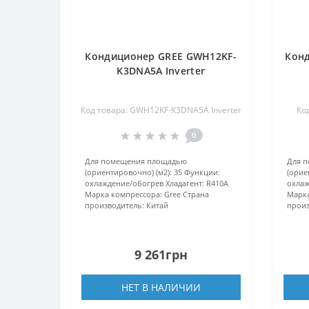
Кондиционер GREE GWH12KF-
Кон
K3DNA5A Inverter
Код товара: GWH12KF-K3DNA5A Inverter
Ко
0
Для помещения площадью
Для 
(ориентировочно) (м2):
35
Функции:
(орие
охлаждение/обогрев
Хладагент:
R410А
охлаж
Марка компрессора:
Gree
Страна
Марка
производитель:
Китай
произ
9 261грн
НЕТ В НАЛИЧИИ