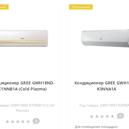
рный
Популярный
диционер GREE GWH18ND-
Кондиционер GREE GWH1
K1NNB1A (Cold Plazma)
K3NNA1A
товара: GWH18ND-K1NNB1A (Cold
Код товара: GWH18PD-K3NN
Plazma)
0
0
Для помещения площадью