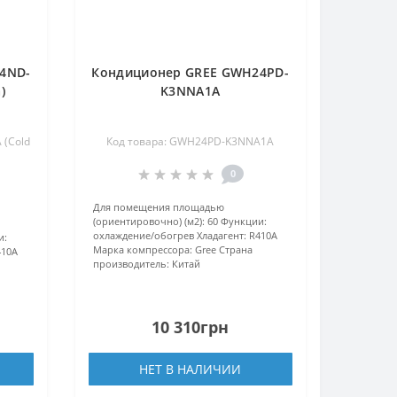
4ND-
Кондиционер GREE GWH24PD-
)
K3NNA1A
(Cold
Код товара: GWH24PD-K3NNA1A
0
Для помещения площадью
(ориентировочно) (м2):
60
Функции:
охлаждение/обогрев
Хладагент:
R410А
и:
Марка компрессора:
Gree
Страна
410А
производитель:
Китай
10 310грн
НЕТ В НАЛИЧИИ