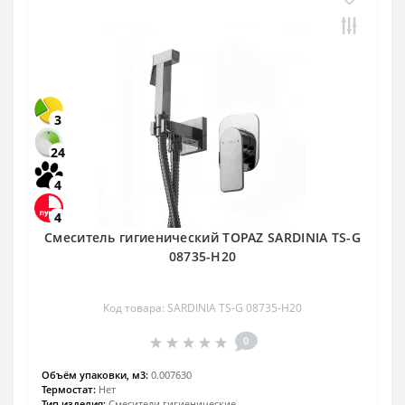
3
24
4
4
Смеситель гигиенический TOPAZ SARDINIA TS-G
08735-H20
Код товара: SARDINIA TS-G 08735-H20
0
Объём упаковки, м3:
0.007630
Термостат:
Нет
Тип изделия:
Смесители гигиенические