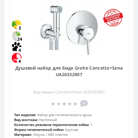
3
24
4
4
Душевой набор для биде Grohe Concetto+Sena
UA26332007
Код товара: Concetto+Sena UA26332007
0
Тип изделия:
Набор для гигиенического душа
Вид монтажа:
Настенный
Количество режимов переключения лейки:
1
Форма гигиенической лейки:
Круглая
Материал:
Латунь / ABS пластик