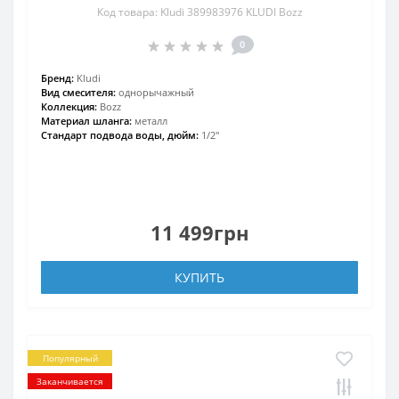
Код товара: Kludi 389983976 KLUDI Bozz
0
Бренд:
Kludi
Вид смесителя:
однорычажный
Коллекция:
Bozz
Материал шланга:
металл
Стандарт подвода воды, дюйм:
1/2"
11 499грн
КУПИТЬ
Популярный
Заканчивается