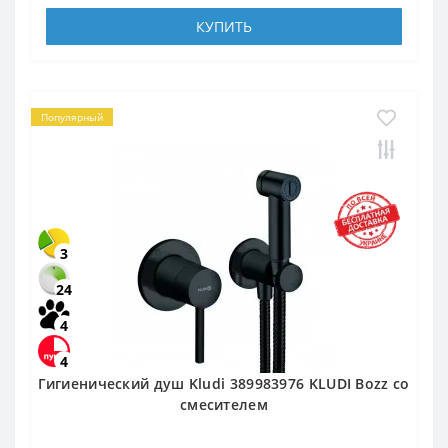
КУПИТЬ
Популярный
3
24
4
4
Гигиенический душ Kludi 389983976 KLUDI Bozz со
смесителем