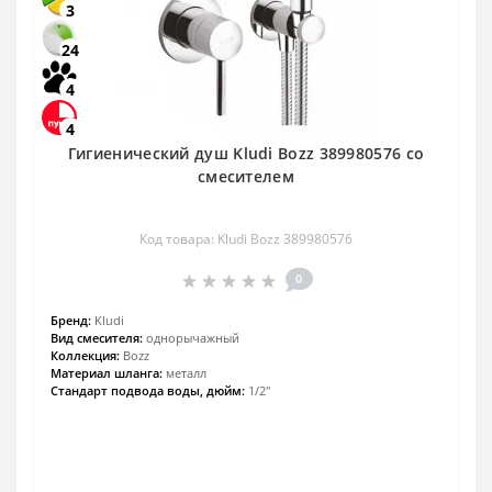
3
24
4
4
Гигиенический душ Kludi Bozz 389980576 со
смесителем
Код товара: Kludi Bozz 389980576
0
Бренд:
Kludi
Вид смесителя:
однорычажный
Коллекция:
Bozz
Материал шланга:
металл
Стандарт подвода воды, дюйм:
1/2"