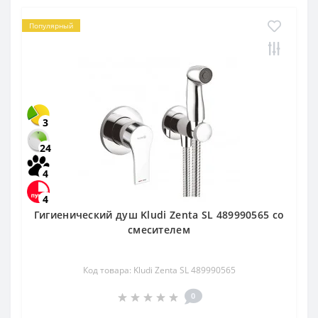
Популярный
3
24
4
4
Гигиенический душ Kludi Zenta SL 489990565 со
смесителем
Код товара: Kludi Zenta SL 489990565
0