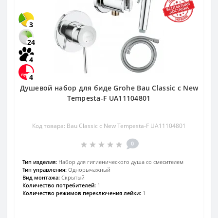
3
24
4
4
Душевой набор для биде Grohe Bau Classic с New
Tempesta-F UA11104801
Код товара: Bau Classic с New Tempesta-F UA11104801
0
Тип изделия:
Набор для гигиенического душа со смесителем
Тип управления:
Однорычажный
Вид монтажа:
Скрытый
Количество потребителей:
1
Количество режимов переключения лейки:
1