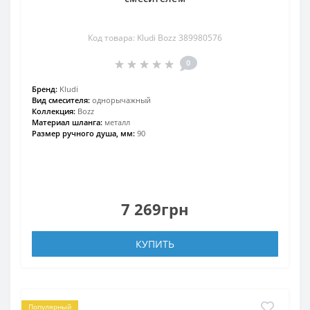
Код товара: Kludi Bozz 389980576
0
Бренд:
Kludi
Вид смесителя:
однорычажный
Коллекция:
Bozz
Материал шланга:
металл
Размер ручного душа, мм:
90
7 269грн
КУПИТЬ
Популярный