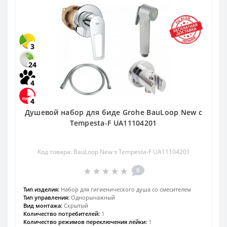
3
24
4
4
Душевой набор для биде Grohe BauLoop New с
Tempesta-F UA11104201
Код товара: BauLoop New з Tempesta-F UA11104201
0
Тип изделия:
Набор для гигиенического душа со смесителем
Тип управления:
Однорычажный
Вид монтажа:
Скрытый
Количество потребителей:
1
Количество режимов переключения лейки:
1