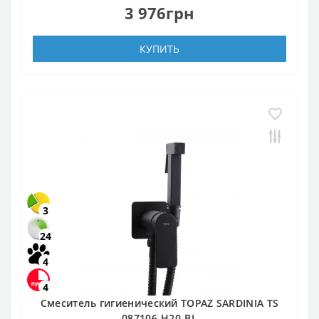
3 976грн
КУПИТЬ
3
24
4
4
Смеситель гигиенический TOPAZ SARDINIA TS
087106-H20-BL