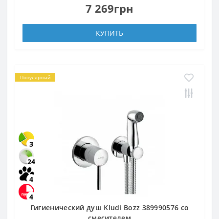
7 269грн
КУПИТЬ
Популярный
3
24
4
4
Гигиенический душ Kludi Bozz 389990576 со
смесителем