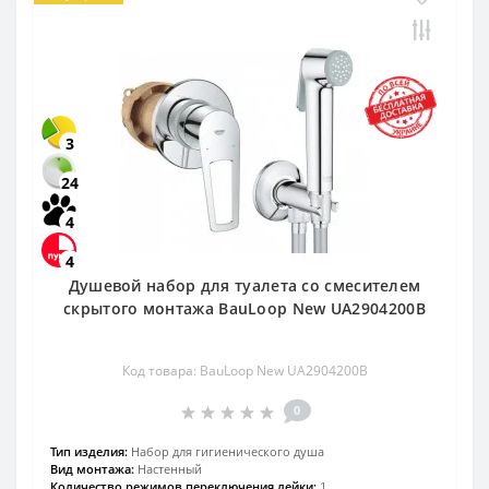
3
24
4
4
Душевой набор для туалета со смесителем
скрытого монтажа BauLoop New UA2904200B
Код товара: BauLoop New UA2904200B
0
Тип изделия:
Набор для гигиенического душа
Вид монтажа:
Настенный
Количество режимов переключения лейки:
1