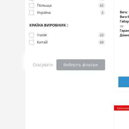
Польща
62
Україна
Вага:
2
Вага 
Габар
КРАЇНА ВИРОБНИК :
см
Гаран
Італія
23
Діаме
Китай
69
Скасувати
Виберіть фільтри
Закінчу