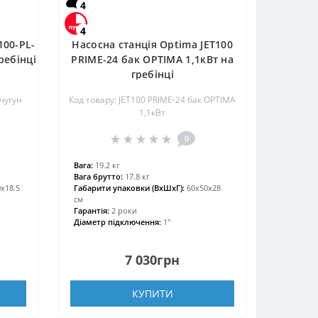
4
4
100-PL-
Насосна станція Optima JET100
ребінці
PRIME-24 бак OPTIMA 1,1кВт на
гребінці
 чугун
Код товару: JET100 PRIME-24 бак OPTIMA
1,1кВт
0
Вага:
19.2 кг
Вага брутто:
17.8 кг
х18.5
Габарити упаковки (ВхШхГ):
60х50х28
см
Гарантія:
2 роки
Діаметр підключення:
1″
7 030грн
КУПИТИ