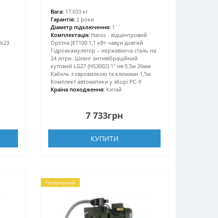
Вага:
17.033 кг
Гарантія:
2 роки
Діаметр підключення:
1``
Комплектація:
Насос - відцентровий
0х23
Optima JET100 1,1 кВт чавун довгий
Гідроакамулятор – нержавіюча сталь на
24 літри. Шланг антивібраційний
кутовий LG27 (HS3002) 1″ нв 0,5м 26мм
Кабель з євровилкою та клемами 1,5м
Комплект автоматики у зборі PC-9
Країна походження:
Китай
7 733грн
КУПИТИ
Популярний