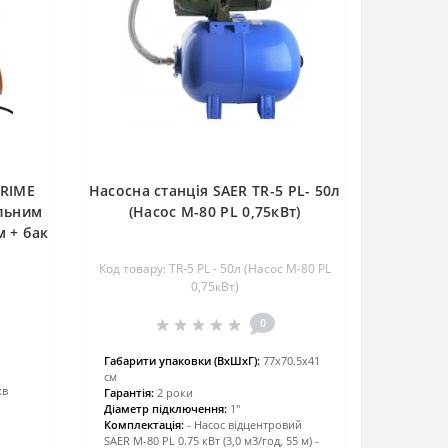
PRIME
Насосна станція SAER TR-5 PL- 50л
альним
(Насос M-80 PL 0,75кВт)
 + бак
Код товару: TR-5 PL - 50л (Насос M-80 PL
0,75кВт)
0
Габарити упаковки (ВхШхГ):
77x70.5x41
см
хв
Гарантія:
2 роки
Діаметр підключення:
1″
Комплектація:
- Насос відцентровий
SAER M-80 PL 0.75 кВт (3,0 м3/год, 55 м) -