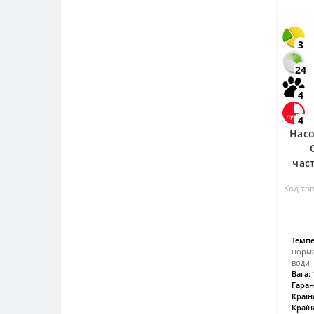
3
24
4
4
Насо
част
Код то
Темпе
норма
води
Вага:
Гаран
Країн
Країн