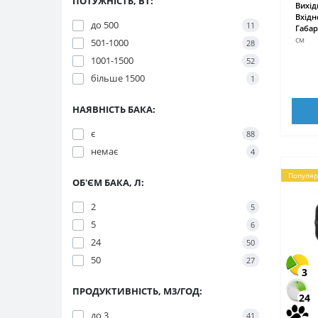
ПОТУЖНІСТЬ, ВТ:
Вихід
Вхідн
до 500
11
Габар
см
501-1000
28
1001-1500
52
більше 1500
1
НАЯВНІСТЬ БАКА:
є
88
немає
4
Популяр
ОБ'ЄМ БАКА, Л:
2
5
5
6
24
50
50
27
3
ПРОДУКТИВНІСТЬ, М3/ГОД:
24
до 3
41