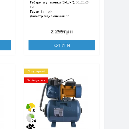
Габарити упаковки (ВхШхГ):
30х28х24
см
Гарантія:
1 рік
Діаметр підключення:
1″
2 299грн
КУПИТИ
Популярний
Закінчується
3
24