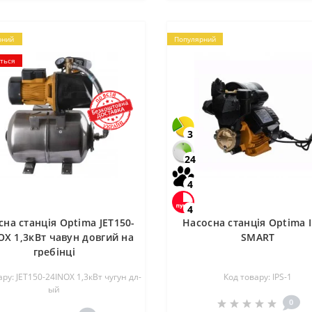
рний
Популярний
ється
3
24
4
4
сна станція Optima JET150-
Насосна станція Optima I
OX 1,3кВт чавун довгий на
SMART
гребінці
ару: JET150-24INOX 1,3кВт чугун дл-
Код товару: IPS-1
ый
0