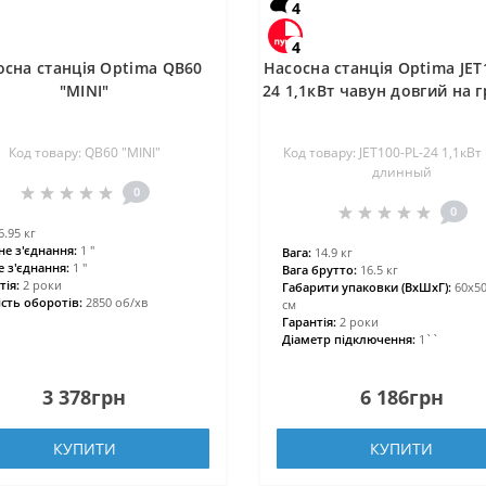
4
4
осна станція Optima QB60
Насосна станція Optima JET
″MINI″
24 1,1кВт чавун довгий на г
Код товару: QB60 ″MINI″
Код товару: JET100-PL-24 1,1кВт
длинный
0
0
6.95 кг
не з'єднання:
1 ″
Вага:
14.9 кг
е з'єднання:
1 ″
Вага брутто:
16.5 кг
тія:
2 роки
Габарити упаковки (ВхШхГ):
60х50
ість оборотів:
2850 об/хв
см
Гарантія:
2 роки
Діаметр підключення:
1``
3 378грн
6 186грн
КУПИТИ
КУПИТИ