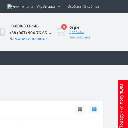
Українська
Особистий кабінет
0-800-333-146
0грн
0
Зробити
+38 (067) 904-76-65
замовлення
Замовити дзвінок
и
Подарунки покупцям