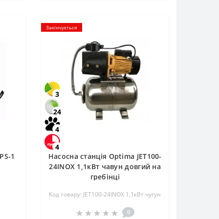
Закінчується
3
24
4
4
PS-1
Насосна станція Optima JET100-
24INOX 1,1кВт чавун довгий на
гребінці
Код товару: JET100-24INOX 1,1кВт чугун
0