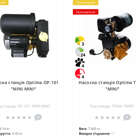
ний
Популярний
Закінчується
3
24
4
4
сна станція Optima OP-101
Насосна станція Optima 
″MINI MINI″
″MINI″
од товару: OP-101 ″MINI MINI″
Код товару: TPS60 ″MINI″
0
0
4.14 кг
Вага:
7.405 кг
брутто:
4.43 кг
Вихідне з'єднання:
1 ″