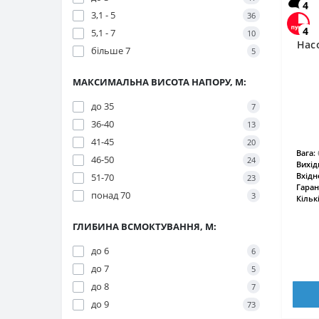
4
3,1 - 5
36
4
5,1 - 7
10
Нас
більше 7
5
МАКСИМАЛЬНА ВИСОТА НАПОРУ, М:
до 35
7
36-40
13
41-45
20
Вага:
46-50
24
Вихід
Вхідн
51-70
23
Гаран
понад 70
3
Кільк
ГЛИБИНА ВСМОКТУВАННЯ, М:
до 6
6
до 7
5
до 8
7
до 9
73