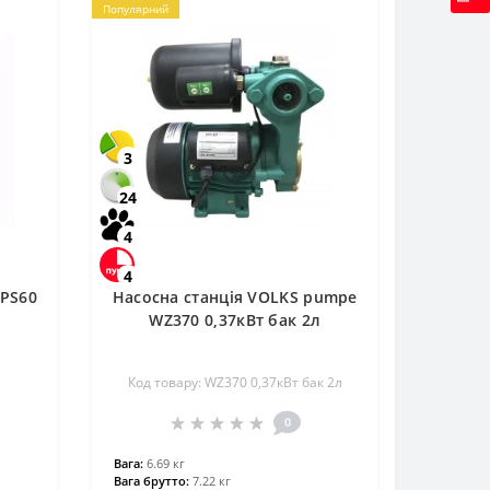
Популярний
3
24
4
4
TPS60
Насосна станція VOLKS pumpe
WZ370 0,37кВт бак 2л
Код товару: WZ370 0,37кВт бак 2л
0
Вага:
6.69 кг
Вага брутто:
7.22 кг