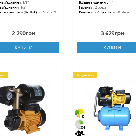
не з'єднання:
1/2″
Вхідне з'єднання:
1 ″
е з'єднання:
1/2″
Гарантія:
2 роки
ити упаковки (ВхШхГ):
22.5х20х19
Кількість оборотів:
2850 об/хв
2 290грн
3 629грн
КУПИТИ
КУПИТИ
ний
Популярний
3
24