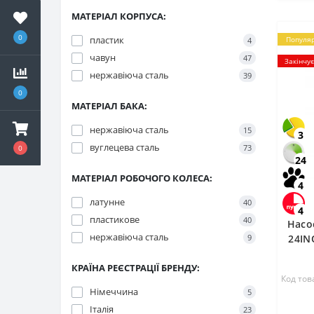
МАТЕРІАЛ КОРПУСА:
0
пластик
Популя
4
чавун
47
Закінчу
нержавіюча сталь
39
0
МАТЕРІАЛ БАКА:
нержавіюча сталь
15
3
вуглецева сталь
73
0
24
МАТЕРІАЛ РОБОЧОГО КОЛЕСА:
4
латунне
40
4
пластикове
40
Насо
нержавіюча сталь
9
24IN
КРАЇНА РЕЄСТРАЦІЇ БРЕНДУ:
Код тов
Німеччина
5
Італія
23