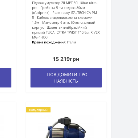
Гідроакумулятор ZILMET 50l 10bar ultra-
pro - Гребінка 5-ти ходова 80мм
(п'ятірник) - Реле тиску ITALTECNICA PM-
5 - Кабель з євровилкою та клемами
1,5м - Манометр 6 атм. 60мм сталевий
корпус - Шланг антивібраційний
прямий TUCAI EXTRA TWIST 1″ 0,8м. RIVER
MG-1-800
Країна походження:
Італія
15 219грн
ПОВІДОМИТИ ПРО
НАЯВНІСТЬ
Популярний