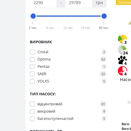
-
грн
Популяр
2 тис.
6 тис.
12 тис.
19 тис.
30 тис.
ВИРОБНИК
3
Cristal
2
24
Optima
62
4
Pentax
1
SAER
4
22
Насо
VOLKS
5
ТИП НАСОСУ:
К
відцентровий
81
вихровий
9
багатоступінчастий
5
Вага:
Вага 