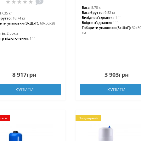
0
Вага:
8.78 кг
Вага брутто:
9.52 кг
17.35 кг
Вихідне з'єднання:
1``
брутто:
18.74 кг
Вхідне з'єднання:
1``
ити упаковки (ВхШхГ):
60х50х28
Габарити упаковки (ВхШхГ):
32х3
см
тія:
2 роки
тр підключення:
1``
8 917грн
3 903грн
КУПИТИ
КУПИТИ
ється
Популярний