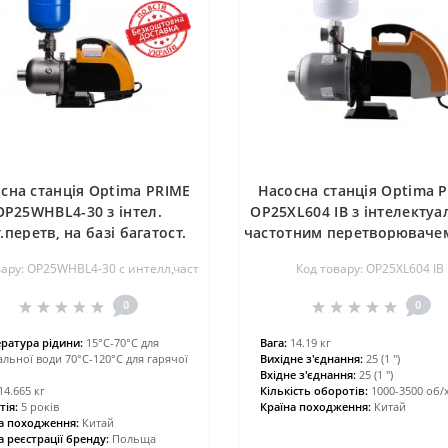
сна станція Optima PRIME
Насосна станція Optima 
OP25WHBL4-30 з інтел.
OP25XL604 IB з інтелекту
.перетв, на базі багатост.
частотним перетворювачем
насоса + бак 5л
5л
вару: OP25WHBL4-30 с интелл,част
Код товару: OP25XL604 IB
0
0
ратура рідини:
15°С-70°С для
Вага:
14.19 кг
льної води 70°С-120°С для гарячої
Вихідне з'єднання:
25 (1 ″)
Вхідне з'єднання:
25 (1 ″)
14.665 кг
Кількість оборотів:
1000-3500 об/
тія:
5 років
Країна походження:
Китай
а походження:
Китай
а реєстрації бренду:
Польща