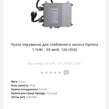
Пульт керування для глибинного насоса Optima
1.1кВт , 50 мкФ, 12А (3SD)
Код товару: 50 мкФ, 12А (3SD)+1,1кВт
0
Вага:
0.8 кг
Клас захисту:
IP44
Країна походження:
Китай
Країна реєстрації бренду:
Польща
Об'єм (м³):
0.002400