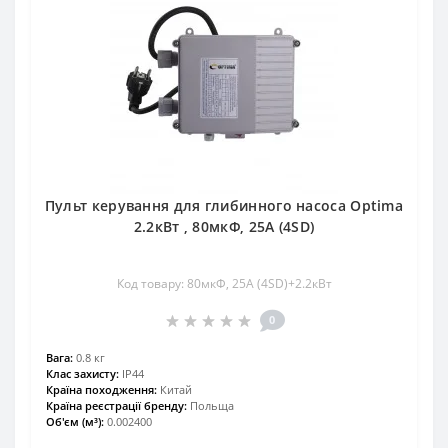
Пульт керування для глибинного насоса Optima
2.2кВт , 80мкФ, 25А (4SD)
Код товару: 80мкФ, 25А (4SD)+2.2кВт
0
Вага:
0.8 кг
Клас захисту:
IP44
Країна походження:
Китай
Країна реєстрації бренду:
Польща
Об'єм (м³):
0.002400