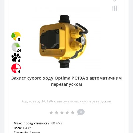
3
24
4
4
Захист сухого ходу Optima PC19A з автоматичним
перезапуском
Код товару: PC19A c автоматическим перезапуском
0
Maкс. продуктивність:
80 л/хв
Вага:
1.4 кг
Гарантія:
2 роки