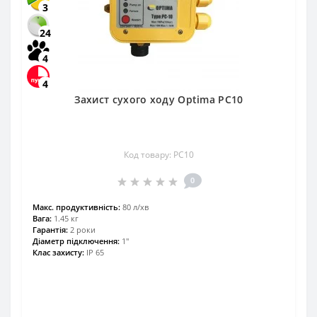
3
24
4
4
Захист сухого ходу Optima PC10
Код товару: PC10
0
Maкс. продуктивність:
80 л/хв
Вага:
1.45 кг
Гарантія:
2 роки
Діаметр підключення:
1"
Клас захисту:
IP 65