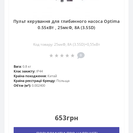
Пульт керування для глибинного насоса Optima
0.55кВт , 25мкФ, 8А (3.5SD)
Код товару: 25мкФ, 8А (3.5SD)+0,55кВт
0
Вага:
0.8 кг
Клас захисту:
IP44
Країна походження:
Китай
Країна реєстрації бренду:
Польща
Об'єм (м³):
0.002400
653грн