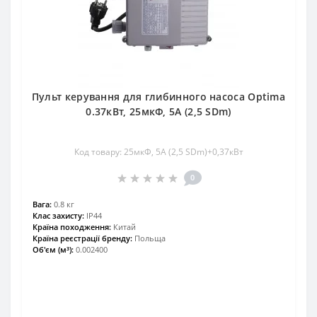
Пульт керування для глибинного насоса Optima
0.37кВт, 25мкФ, 5А (2,5 SDm)
Код товару: 25мкФ, 5А (2,5 SDm)+0,37кВт
0
Вага:
0.8 кг
Клас захисту:
IP44
Країна походження:
Китай
Країна реєстрації бренду:
Польща
Об'єм (м³):
0.002400