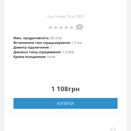
Код товару: Brio 2000
0
Maкс. продуктивність:
80 л/хв
Встановлене тиск спрацьовування:
1.5 bar
Діаметр підключення:
1`
Діапазон тиску спрацювання:
1-3,5bar
Країна походження:
Італія
1 108грн
КУПИТИ