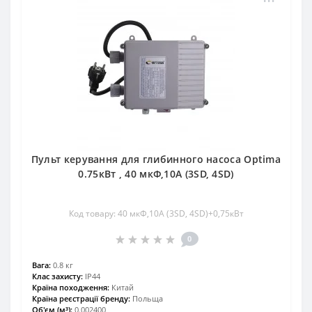
Пульт керування для глибинного насоса Optima
0.75кВт , 40 мкФ,10А (3SD, 4SD)
Код товару: 40 мкФ,10А (3SD, 4SD)+0,75кВт
0
Вага:
0.8 кг
Клас захисту:
IP44
Країна походження:
Китай
Країна реєстрації бренду:
Польща
Об'єм (м³):
0.002400