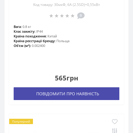
Код товару: 30мкФ, 6А (2.5SD)+0,55кВт
0
Вага:
0.8 кг
Клас захисту:
IP44
Країна походження:
Китай
Країна реєстрації бренду:
Польща
Об'єм (м³):
0.002400
565грн
ПОВІДОМИТИ ПРО НАЯВНІСТЬ
Популярний